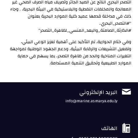
التصحر البحري الناتج عن الصيد الجائر وتصريف مياه الصرف الصحي غير
المعالجة والمخلفات النفطية والبلاستيكية في البيئة البحرية، . وجاء
ذلك في مداخلة قدمها عميد كلية الموارد البحرية بعنوان
“#التصحر_البحري..
#الكارثة_الصامتة_والبعد_المنسي_لظاهرة_التصحر”
وفي ختام الحوارية، تم التأكيد على أهمية تعزيز الوعي البيئي،
وتفعيل التشريعات والرقابة البيئية، ودعم الجهود الوطنية لمواجهة
التغيرات المناخية والحد من ظاهرة التصحر، بما يسهم في حماية
الموارد الطبيعية وتحقيق التنمية المستدامة.

البريد الإلكتروني
info@marine.asmarya.edu.ly

الهاتف