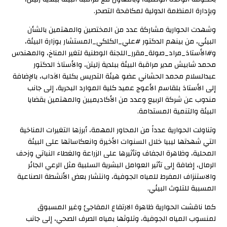
وبإدارة المنظمة الدولية لمكافحة التصحر.
وشهدت الحوارية مشاركة عدد من المختصين والمهتمين بالشأن
البيئي، من بينهم الدكتور #علي_الكلكي_المستشار بوزارة البيئة،
و#الأستاذ_مراد_صولة_مقرر_اللجنة الوطنية لتغير المناخ، والمهندس
محمد شابيش مدير مراقبة البيئة ببلدية زليتن، والأستاذ الدكتور
عبدالسلام محمد الحشاني عضو هيئة التدريس بكلية الآداب، بالإضافة
إلى الأستاذ بلقاسم الأعوج عميد كلية الموارد البحرية، إلى جانب
مندوب عن شركة الربيع وعدد من الأكاديميين والمهتمين بقضايا
البيئة والتنمية المستدامة.
وتناولت الحوارية عدداً من المحاور المهمة، أبرزها التغيرات المناخية
التي شهدتها ليبيا خلال السنوات الأخيرة وانعكاساتها على البيئة
المحلية، وظاهرة الجفاف وتأثيرها على الزراعة والغطاء النباتي وزحف
الرمال، إضافة إلى تأثير العوامل البشرية السلبية مثل الرعي الجائر
والاستنزاف المفرط للمياه الجوفية، وانتشار بعض الأنشطة الصناعية
المسببة للتلوث البيئي.
كما ناقشت الحوارية ظاهرة الارتفاع المفاجئ وغير المسبوق
لمنسوب المياه الجوفية، وتلوثها بمياه الصرف الصحي، إلى جانب