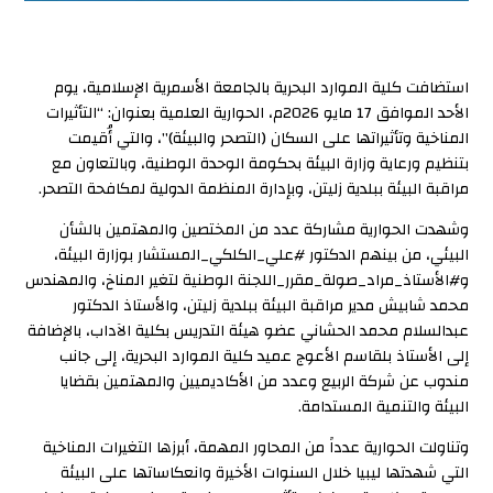
استضافت كلية الموارد البحرية بالجامعة الأسمرية الإسلامية، يوم
الأحد الموافق 17 مايو 2026م، الحوارية العلمية بعنوان: “التأثيرات
المناخية وتأثيراتها على السكان (التصحر والبيئة)”، والتي أُقيمت
بتنظيم ورعاية وزارة البيئة بحكومة الوحدة الوطنية، وبالتعاون مع
مراقبة البيئة ببلدية زليتن، وبإدارة المنظمة الدولية لمكافحة التصحر.
وشهدت الحوارية مشاركة عدد من المختصين والمهتمين بالشأن
البيئي، من بينهم الدكتور #علي_الكلكي_المستشار بوزارة البيئة،
و#الأستاذ_مراد_صولة_مقرر_اللجنة الوطنية لتغير المناخ، والمهندس
محمد شابيش مدير مراقبة البيئة ببلدية زليتن، والأستاذ الدكتور
عبدالسلام محمد الحشاني عضو هيئة التدريس بكلية الآداب، بالإضافة
إلى الأستاذ بلقاسم الأعوج عميد كلية الموارد البحرية، إلى جانب
مندوب عن شركة الربيع وعدد من الأكاديميين والمهتمين بقضايا
البيئة والتنمية المستدامة.
وتناولت الحوارية عدداً من المحاور المهمة، أبرزها التغيرات المناخية
التي شهدتها ليبيا خلال السنوات الأخيرة وانعكاساتها على البيئة