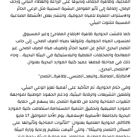
المحلية، وظاهرة الجفاف وتأثيرها على الزراعة والغطاء النباتي وزحف
الرمال، إضافة إلى تأثير العوامل البشرية السلبية مثل الرعي الجائر
والاستنزاف المفرط للمياه الجوفية، وانتشار بعض الأنشطة الصناعية
المسببة للتلوث البيئي.
كما ناقشت الحوارية ظاهرة الارتفاع المفاجئ وغير المسبوق
لمنسوب المياه الجوفية، وتلوثها بمياه الصرف الصحي، إلى جانب
التصحر البحري الناتج عن الصيد الجائر وتصريف مياه الصرف الصحي غير
المعالجة والمخلفات النفطية والبلاستيكية في البيئة البحرية، . وجاء
ذلك في مداخلة قدمها عميد كلية الموارد البحرية بعنوان
“#التصحر_البحري..
#الكارثة_الصامتة_والبعد_المنسي_لظاهرة_التصحر”
وفي ختام الحوارية، تم التأكيد على أهمية تعزيز الوعي البيئي،
وتفعيل التشريعات والرقابة البيئية، ودعم الجهود الوطنية لمواجهة
التغيرات المناخية والحد من ظاهرة التصحر، بما يسهم في حماية
الموارد الطبيعية وتحقيق التنمية المستدامة.استضافت كلية الموارد
البحرية بالجامعة الأسمرية الإسلامية، يوم الأحد الموافق 17 مايو
2026م، الحوارية العلمية بعنوان: “التأثيرات المناخية وتأثيراتها على
السكان (التصحر والبيئة)”، والتي أُقيمت بتنظيم ورعاية وزارة البيئة
بحكومة الوحدة الوطنية، وبالتعاون مع مراقبة البيئة ببلدية زليتن،