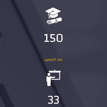
150
عدد الخريجين
33