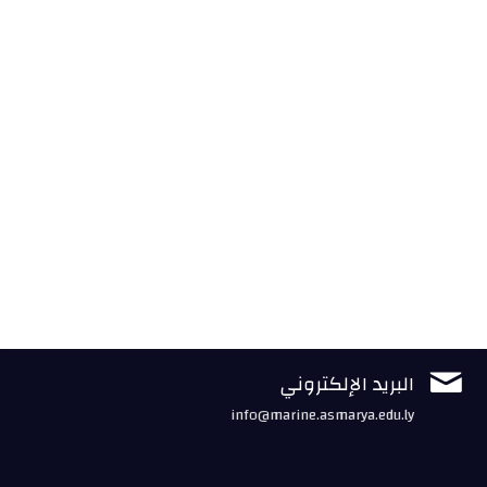

البريد الإلكتروني
info@marine.asmarya.edu.ly