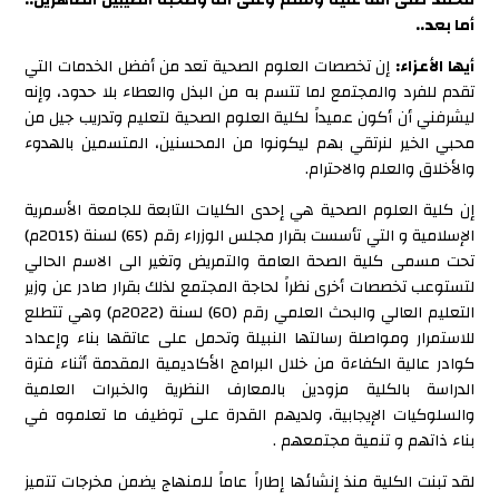
محمد صلى الله عليه وسلم وعلى آله وصحبه الطيبين الطاهرين..
أما بعد..
أيها الأعزاء:
إن تخصصات العلوم الصحية تعد من أفضل الخدمات التي
تقدم للفرد والمجتمع لما تتسم به من البذل والعطاء بلا حدود، وإنه
ليشرفني أن أكون عميداً لكلية العلوم الصحية لتعليم وتدريب جيل من
محبي الخير لنرتقي بهم ليكونوا من المحسنين، المتسمين بالهدوء
والأخلاق والعلم والاحترام.
إن كلية العلوم الصحية هي إحدى الكليات التابعة للجامعة الأسمرية
الإسلامية و التي تأسست بقرار مجلس الوزراء رقم (65) لسنة (2015م)
تحت مسمى كلية الصحة العامة والتمريض وتغير الى الاسم الحالي
لتستوعب تخصصات أخرى نظراً لحاجة المجتمع لذلك بقرار صادر عن وزير
التعليم العالي والبحث العلمي رقم (60) لسنة (2022م) وهي تتطلع
للاستمرار ومواصلة رسالتها النبيلة وتحمل على عاتقها بناء وإعداد
كوادر عالية الكفاءة من خلال البرامج الأكاديمية المقدمة أثناء فترة
الدراسة بالكلية مزودين بالمعارف النظرية والخبرات العلمية
والسلوكيات الإيجابية، ولديهم القدرة على توظيف ما تعلموه في
بناء ذاتهم و تنمية مجتمعهم .
لقد تبنت الكلية منذ إنشائها إطاراً عاماً للمنهاج يضمن مخرجات تتميز