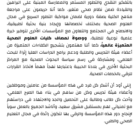
بالتفكير النقدي والتطور المستمر والممارسة المبنية على البراهين
والقيادة ضمن نظام صحي متغير، كما أننا حريصون على مراجعة
مناهج الكلية بصفة دورية لضمان مواكبة التطور السريع في مجال
العلوم الصحية بمختلف تخصصاتها وإيجاد بنية بحثية تطبيقية،
والاندماج في المجتمع والتعاون مع المؤسسات الأخرى لتوفير خبرة
علمية نوعية للطلبة،
ووصولاً لمصاف كليات العلوم الصحية
المتميزة عالمياً،
كما أننا مهتمون بتشجيع الكفاءات المتميزة من
أعضاء هيئة التدريس والطلبة ودعم برامج الدراسات العليا إثراءً للبحث
العلمي، ومشاركة في رسم سياسة البحوث الصحية مع المراكز
البحثية الأخرى في بلادنا الحبيبة باعتبارها نهجاً مهماً لاتخاذ القرارات
للرقي بالخدمات الصحية.
إنني أود أن أشكر كل فرد في هذه المؤسسة من عاملين وموظفين
وأعضاء هيئة تدريس وكل من ساهم في بناء هذا الصرح العلمي،
وأحث كل طالب وطالبة على التحصيل والجد والاجتهاد في دراستهم
مع تمنياتي لهم بمستقبل مشرق سعيد، وأناشد الجميع بالعمل سوياً
لإنجاح دور هذه المؤسسة والرقي بها لتكون رائدة في مجال التعليم
الصحي والطبي.