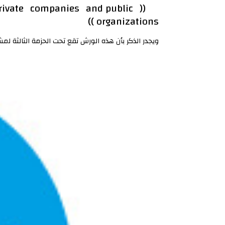
private companies and public
organizations ))
ويجدر الذكر بأن هذه الورش تقع تحت الحزمة الثالثة لمشروع ابتكار WP-3 حيث سيتم تدريب عدد من كوادر الجامعة ، ليكونوا نواة فريق تدريبي