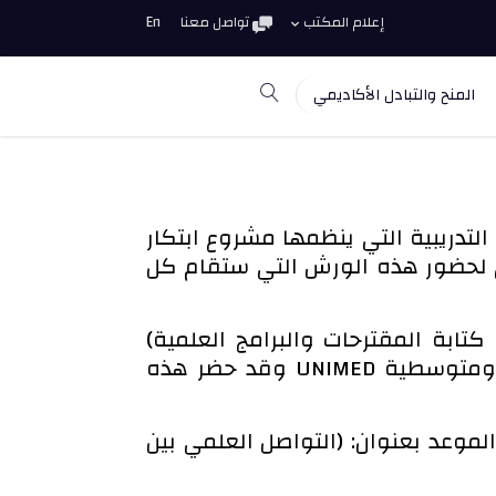
إعلام المكتب
تواصل معنا
En
المنح والتبادل الأكاديمي
لتدريبية التي ينظمها مشروع ابتكار
الجامعي لحضور هذه الورش التي ستقام كل
بعنوان: (كيفية كتابة المقترحات والبرامج العلمية)
(Programs & Proposal Writing) قدمها المدرب د .رانييرو تشيلي من اتحاد جامعات الأورومتوسطية UNIMED وقد حضر هذه
له يوم الخميس القادم الموافق 9/11/2023م في نفس الموعد بعنوان: (التواصل العلمي بين