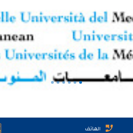


الهاتف