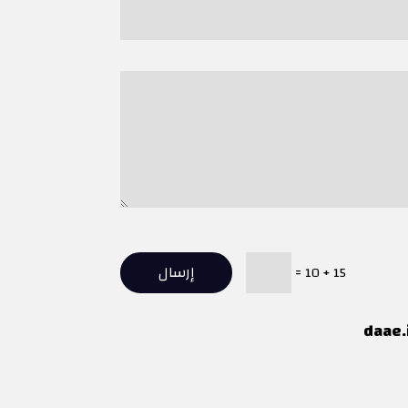
إرسال
=
15 + 10
daae.