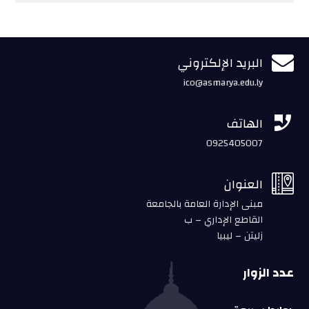

البريد الإلكتروني
ico@asmarya.edu.ly

الهاتف
0925405007

العنوان
مبنى الإدارة العامة بالجامعة
القاطع الإداري – ب
زليتن – ليبيا
عدد الزوار