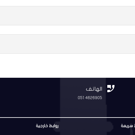


الهاتف
051 4626905
 سريعة
روابط خارجية