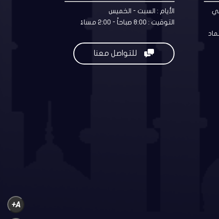
مي
الأيام : السبت - الخميس
التوقيت : 8:00 صباحاً - 2:00 مساءً
ماد

للتواصل معنا
A+