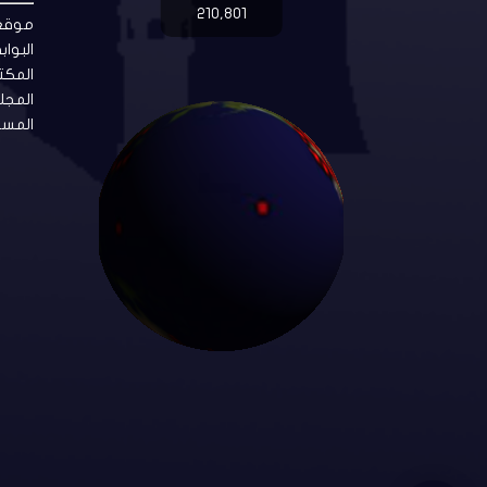
210,801
موقع 
البواب
المكت
المجل
المست