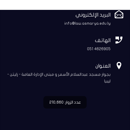

البريد الإلكتروني
info@law.asmarya.edu.ly

الهاتف
051 4626905

العنوان
بجوار مسجد عبدالسلام الأسمر و مبنى الإدارة العامة - زليتن -
ليبيا
عدد الزوار: 210,660