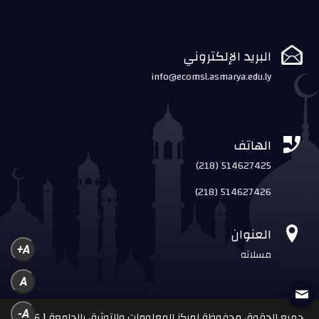

البريد الإلكتروني
info@ecomsl.asmarya.edu.ly

الهاتف
(218) 514627425
(218) 514627426

العنوان
A+
مسلاته
A
A-
جميع الحقوق محفوظة لمركز المعلومات والتوثيق بالجامعة | 2026