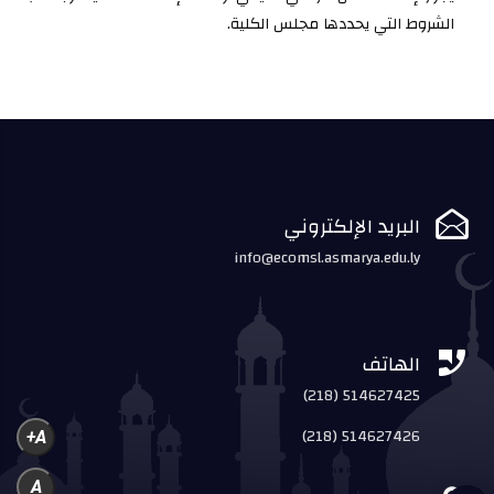
الشروط التي يحددها مجلس الكلية.

البريد الإلكتروني
info@ecomsl.asmarya.edu.ly

الهاتف
(218) 514627425
(218) 514627426
A+
A