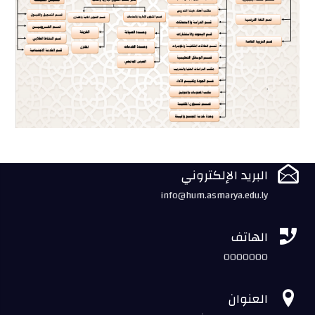

البريد الإلكتروني
info@hum.asmarya.edu.ly

الهاتف
0000000

العنوان