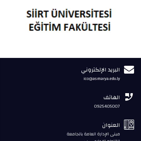

البريد الإلكتروني
ico@asmarya.edu.ly

الهاتف
0925405007

العنوان
مبنى الإدارة العامة بالجامعة