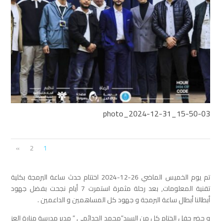
photo_2024-12-31_15-50-03
»
2
1
تم يوم الخميس الماضي 26-12-2024 اختتام حدث ساعة البرمجة بكلية
تقنية المعلومات, بعد رحلة مثمرة استمرت 7 أيام نجحت بفضل جهود
أبطالنا أبطال ساعة البرمجة و جهود كل المساهمين و الداعمين .
و حضر حفل الختام كل من السيد”محمد الجدائمي ” مدير مدرسة منارة العز