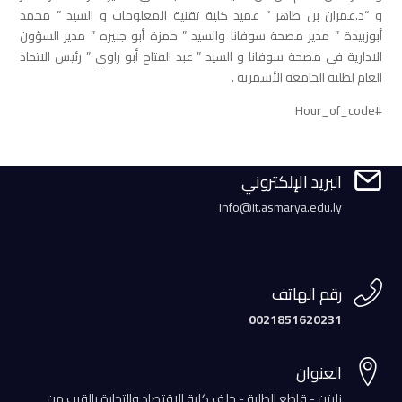
و “د.عمران بن طاهر ” عميد كلية تقنية المعلومات و السيد ” محمد
أبوزبيدة ” مدير مصحة سوفانا والسيد ” حمزة أبو جبيره ” مدير السؤون
الادارية في مصحة سوفانا و السيد ” عبد الفتاح أبو راوي ” رئيس الاتحاد
العام لطلبة الجامعة الأسمرية .
#Hour_of_code

البريد الإلكتروني
info@it.asmarya.edu.ly

رقم الهاتف
0021851620231

العنوان
زليتن - قاطع الطلبة - خلف كلية الإقتصاد والتجارة بالقرب من