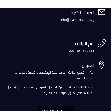

البريد الإلكتروني
info@it.asmarya.edu.ly

رقم الهاتف
0021851620231

العنوان
زليتن - قاطع الطلبة - خلف كلية الإقتصاد والتجارة بالقرب من
فندق المدينة
قاطع الطالبات - بالقرب من المدخل الشرقي لمدينة - زليتن (مدخل
المثلث) بداخل مبني كلبة اللغة العربية
عدد الزوار: 183,326