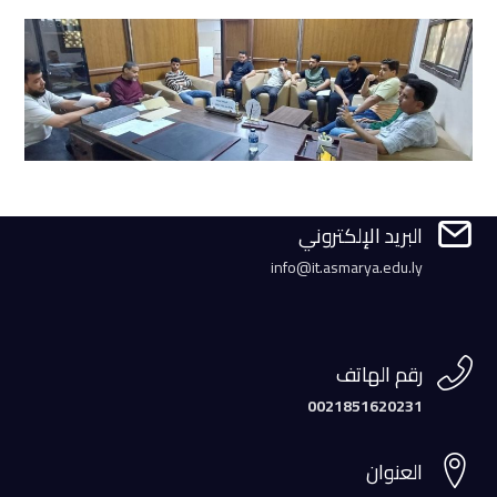

البريد الإلكتروني
info@it.asmarya.edu.ly

رقم الهاتف
0021851620231

العنوان