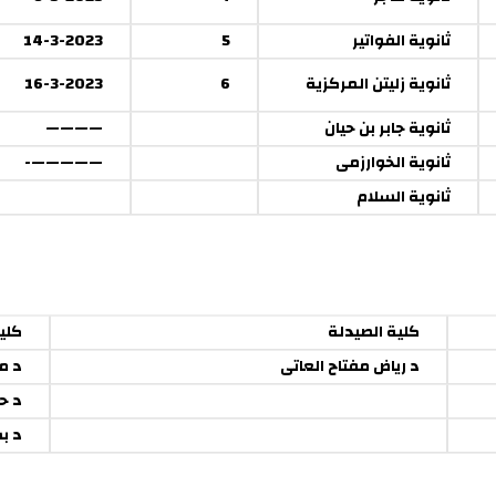
ثانوية الفواتير
5
14-3-2023
ثانوية زليتن المركزية
6
16-3-2023
ثانوية جابر بن حيان
————
ثانوية الخوارزمى
—————-
ثانوية السلام
كلية الصيدلة
كلي
د رياض مفتاح العاتى
د م
د ح
د ب