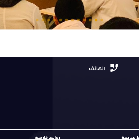


الهاتف
ط سريعة
روابط خارجية