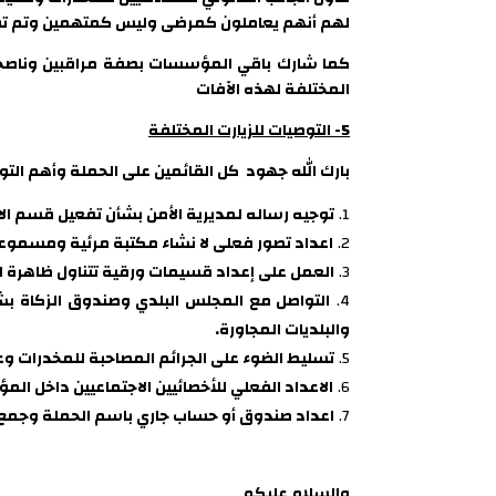
لهم أنهم يعاملون كمرضى وليس كمتهمين وتم تقدي
كما شارك باقي المؤسسات بصفة مراقبين وناصحين ل
المختلفة لهذه الآفات
5- التوصيات للزيارت المختلفة
بارك الله جهود كل القائمين على الحملة وأهم الت
توجيه رساله لمديرية الأمن بشأن تفعيل قسم ال
اعداد تصور فعلى لا نشاء مكتبة مرئية ومسموع
العمل على إعداد قسيمات ورقية تتناول ظاهرة ا
التواصل مع المجلس البلدي وصندوق الزكاة بشأ
والبلديات المجاورة.
تسليط الضوء على الجرائم المصاحبة للمخدرات وعد
الاعداد الفعلي للأخصائيين الاجتماعيين داخل ا
اعداد صندوق أو حساب جاري باسم الحملة وجمع 
والسلام عليكم