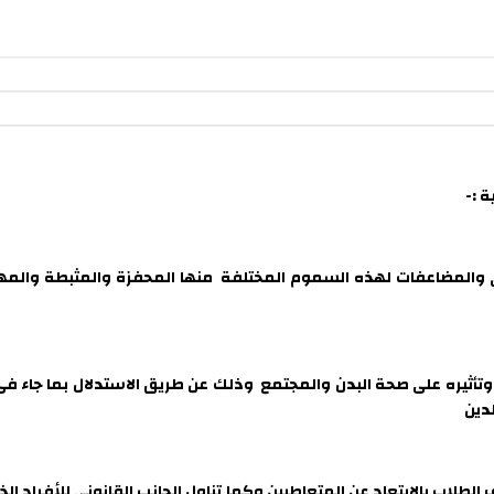
 :-
اري والمضاعفات لهذه السموم المختلفة منها المحفزة والمثبطة وال
تأثيره على صحة البدن والمجتمع وذلك عن طريق الاستدلال بما جاء فى ا
دين
الطلاب بالابتعاد عن المتعاطيين وكما تناول الجانب القانوني للأفراد الذ