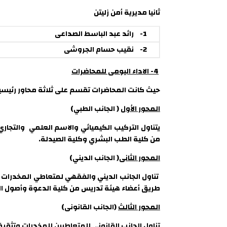
ثانيا مديرية أمن زليتن
1-
رائد عبد الباسط الصداعى
2-
نقيب حسام الجروشى
4- الاداء اليومى للمحاضرات
حيث كانت المحاضرات تقسم على ثلاثة محاور رئيسية
المحور الأول
( الجانب الطبي)
يتناول التركيب الكيميائي والاسم العلمي والتج
من كلية الطب البشري وكلية الصيدلة.
المحور الثانى
( الجانب الديني)
تناول الجانب الديني والفقهي لمتعاطي المخدرات و
طريق أعضاء هيئة تدريس من كلية الدعوة وأصول ال
المحور الثالث
(الجانب القانونى)
تناول الجانب القانوني للمتعاطيين للمخدرات وتثقيف 