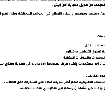
مها عن طريق مديرية أمن زليتن .
أهلهم وذويهم وإعطاء النصائح في الجوانب المختلفة وكان لهم الدور 
وصيات
اسرة والطفل.
ة تتطرق للتعاطى وأخطاره
لمخدرات والمؤثرات العقلية
ن أخر مستجدات إنشاء مركز لمعالجة الادمان داخل البلدية والذي سي
م إغفالها .
لمؤسسات التعليمية فهم أكثر شريحة قدرة على استدراك عقل الطلاب .
تبرعات من شأنها أن يسهم فى تغطية أي نفقات للحملة.