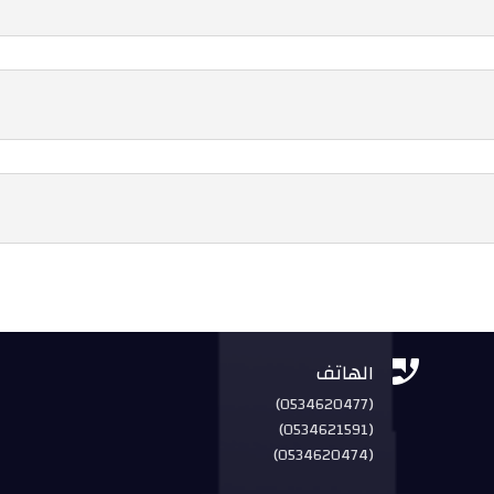


الهاتف
(0534620477)
(0534621591)
(0534620474)