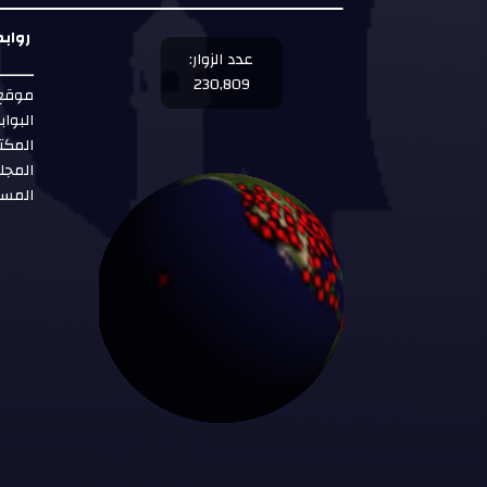
رواب
عدد الزوار:
230,809
موقع 
البواب
المكت
المجل
المست