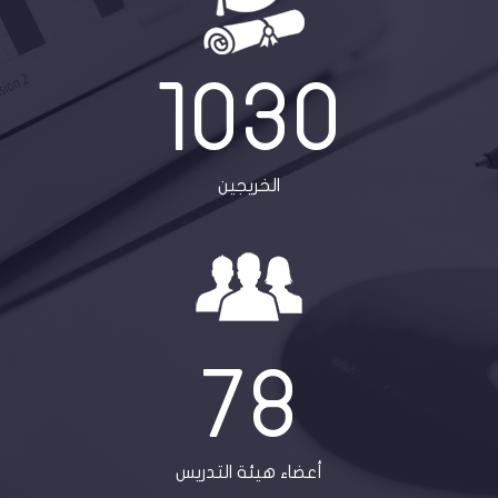
1030
الخريجين
78
أعضاء هيئة التدريس