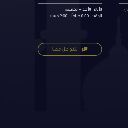
مي
الأيام : الأحد – الخميس
الوقت : 9:00 صباحاً – 2:00 مساءً

للتواصل معنا