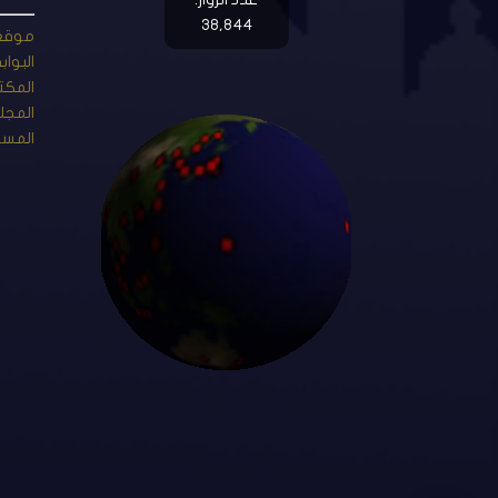
38,844
موقع 
البواب
المكت
المجل
المست