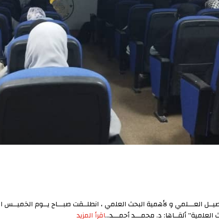
لعلمية” ألقــاها: د. محمـــد أحمـــد...
اقرأ المزيد