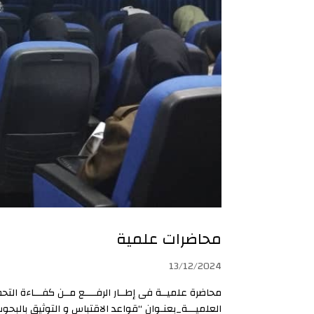
محاضرات علمية
13/12/2024
العلميـــة_بعنـوان “قواعد الاقتباس و التوثيق بالبحوث ا