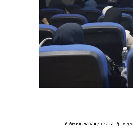
محاضرة علميــة فى إطــار الرفــــع مــن كفـــاءة التحصيــل العـــلمي و لأهمية البحث العلمي ، انطلــقت صبـــاح يــوم الخميــس الموافـــق: 12 / 12 / 2024م، المحاضرة