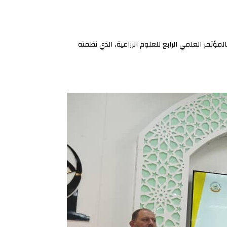
ره، أ. مفتاح العاتي بالمؤتمر العلمي الرابع للعلوم الزراعية، الذي نظمته