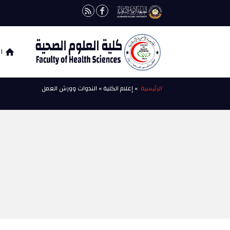
ا
الرئيسية
» إعلام الكلية » الندوات وورش العمل