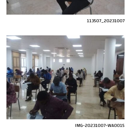
20231007_113507
IMG-20231007-WA0015