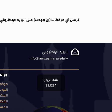
ترسل أي مرفقات (إن وجدت) على البريد الإلكتروني 

البريد الإلكتروني
info@lawu.asmarya.edu.ly
رواب
عدد الزوار:
موقع 
95,024
البواب
المكت
المجل
المست