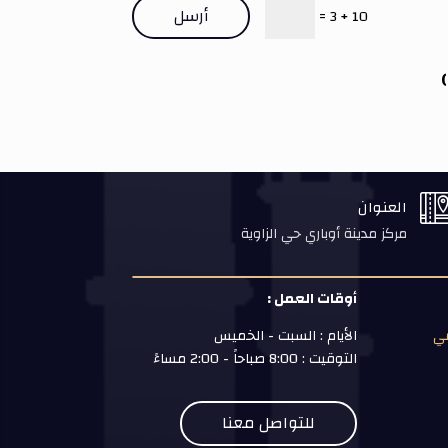
أرسل
=
10 + 3
)
العنوان
مركز مدينة أوباري حي الزاوية
أوقات العمل :
مي
الأيام : السبت - الخميس
التوقيت : 8:00 صباحاً - 2:00 مساءً
للتواصل معنا