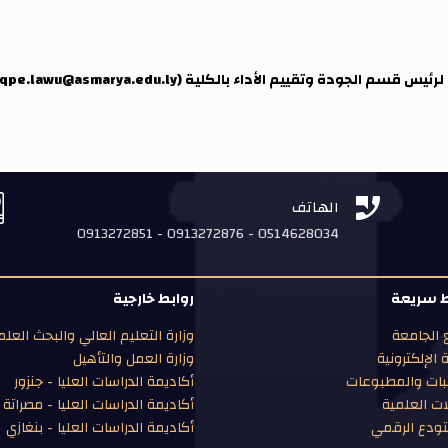
لرئيس قسم الجودة وتقييم الأداء بالكلية (
qpe.lawu@asmarya.edu.ly


الهاتف
0913272851 - 0913272876 - 0514628034
ط سريعة
روابط خارجية
الجامعة
وزارة التعليم العالي والبحث العل
ة الإلكترونية
وزارة العمل والتأهيل
بات والمطبوعات
أكاديمة الدراسات العليا - جنزور
ات العلمية
أكاديمة الدراسات العليا - مصراتة
ودع الرقمي
أكاديمة الدراسات العليا - بنغازي