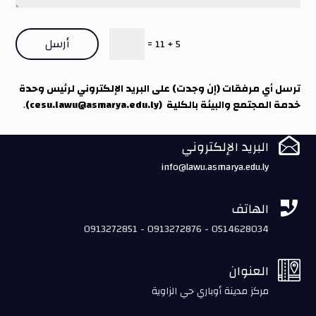
أرسل
=
5 + 11
ترسل أي مرفقات (إن وجدت) على البريد الإلكتروني لرئيس وحدة
خدمة المجتمع والبيئة بالكلية
(
cesu.lawu@asmarya.edu.ly
)
.

البريد الإلكتروني
info@lawu.asmarya.edu.ly

الهاتف
0913272851 - 0913272876 - 0514628034

العنوان
مركز مدينة أوباري حي الزاوية