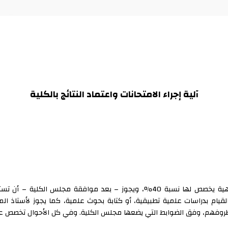
آلية إجراء الامتحانات واعتماد النتائج بالكلية
وتتم على أساس إجراء امتحانات جزئية تحريرية أو شفهية يخصص لها نسبة 40%، ويجوز –
لقيام بدراسات علمية تطبيقية، أو كتابة بحوث علمية، كما يجوز لأستاذ الم
فق الضوابط التي يضعها مجلس الكلية. وفي كل الأحوال تخصص عشر درجات (10درجات) منها للحض