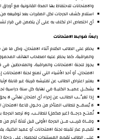
والامتحانات للاحتفاظ بها المدة القانونية مع أوراق ال
استلام كشف الدرجات لكل المقررات بعد توقيعه من ا
أي اختصاص آخر تكلف به على أن يتضمن في قرار تشك
رابعاً: ضوابط الامتحانات
يحظر على الطالب الكلام أثناء الامتحان، وكل ما من ش
والمراقبة، كما يحظر عليه اصطحاب الهاتف المحمول (ا
يجوز للجنة الامتحانات والمراقبة، والملاحظين في ق
الامتحان، أو أحد الأشياء التي تمنع لجنة الامتحانات إد
يعتبر اعتراض الطالب عن تفتيشه قرينة غير قابلة لإ
يشكــل عميــد الكليـة في نهاية كل سنة دراسية لجان
إذا تغيَّــب الطالـب عن إجراء أي امتحان نهائي لا ي
لا يُسمَــح للطالب المتأخر من دخـول قاعة الامتحان
تُمنـَـح درجــة (غير مكمل) للطالــب، ولا ترصد الدرجة
وفــاة قريــب مــن الدرجة الأولى قبل ثلاثة أيام من 
تقديـم عذر تقبله لجنة الامتحانات أو عميد الكلية، 
علـى الطالب تقديم المستندات للحصول على درجة (غي