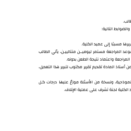
الب.
الضوابط التالية:
رها مسببًا إلى عميد الكلية.
عد المراجعة مستمر ليوميــن متتالييـن، يأتي الطالب
لمراجعة واعتماد نتيجة الطعن بدونه.
 أستاذ المادة تقديم تقرير مكتوب لتبرير هذا التعديل،
النموذجية، ونسخة من الأسئلة موزعٌ عليها درجات كـل
د الكلية لجنة تشرف على عملية الإتلاف.