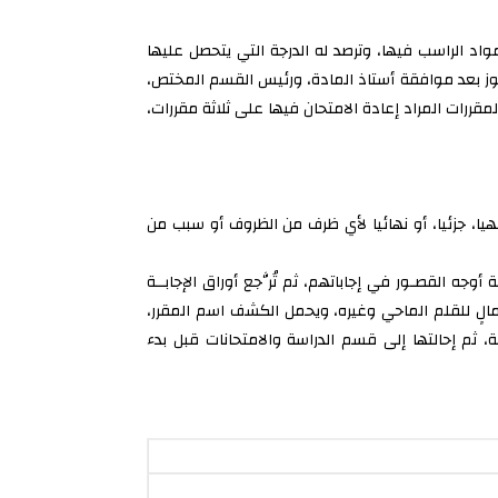
ان عدد المواد الراسب فيها، وترصد له الدرجة التي يتحصل عليها
ويجوز بعد موافقة أستاذ المادة، ورئيس القسم المختص،
لمقررات المراد إعادة الامتحان فيها على ثلاثة مقررات،
فهيا، جزئيا، أو نهائيا لأي ظرف من الظروف أو سبب من
أوجه القصـور في إجاباتهم، ثم تُرَّجع أوراق الإجابــة
تعمالٍ للقلم الماحي وغيره، ويحمل الكشف اسم المقرر،
ثم إحالتها إلى قسم الدراسة والامتحانات قبل بدء