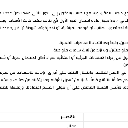
تخصص لها نسبة 60% من مجموع درجات المقرر، ويسمح للطالب بالدخول إلى الدور الثاني مهما ك
لثاني )، ولا يجوز إعادة امتحان الدور الأول لأي طالب مهما كانت الأسباب، 
ة أحد أصول الطالب، أو فروعه المباشرة، أو أحد إخوته، شريطة أن لا يزيد عدد ا
وعين، وتبدأ بعد انتهاء المحاضرات الفعلية.
متواصلتين، ولا تزيد عن ثلاث ساعات متواصلة.
ل عن إجراء الامتحانات الجزئية أو النهائية سواء أكان الامتحان نظريا، أو ش
ر).
 في المقرر للطلبـة، واطــلاع الطلبة على أوراق الإجابـة للاستفادة من معرفة 
يقدم كشفًا بالنتائج كاملًا خاليًا من تعديل الأرقام وما يتخلله من كشط، واس
ة، ورئيس القسم المختص على أن يتولى القسم اعتمادها وإعلانها للطلبة، 
التقديـــر
ممتاز