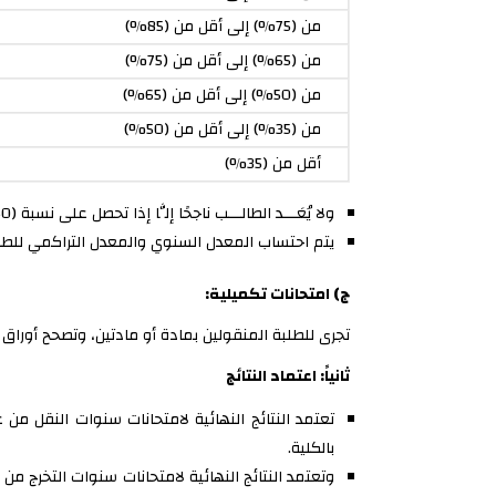
من (75%) إلى أقل من (85%)
من (65%) إلى أقل من (75%)
من (50%) إلى أقل من (65%)
من (35%) إلى أقل من (50%)
أقل من (35%)
ولا يُعَـــد الطالـــب ناجحًا إلَّا إذا تحصل على نسبة (50%) فما فــــوق من مجموع درجات المقرر.
يتم احتساب المعدل السنوي والمعدل التراكمي للطال
ج) امتحانات تكميلية:
تجرى للطلبة المنقولين بمادة أو مادتين، وتصحح أوراق الإجابة من مئة درجة (100 درج
ثانياً: اعتماد النتائج
تعتمد النتائج النهائية لامتحانات سنوات النقل من
بالكلية.
وتعتمد النتائج النهائية لامتحانات سنوات التخرج م