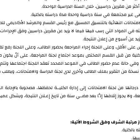
ثر من مقررين دراسيين، خلال السنة الدراسية الواحدة.
ى غير مجتمعة في سنة دراسية واحدة مدة دراسته بالكلية.
لامتحانات النهائية بالتنسيق المسبق مع رئيس القسم والمرشد الأكاديمي للط
ه في المواد التي رسب فيها فيما لا يزيد عن مقررين دراسيين وفق الإجراءات و
يد عن أسبوع من إعلان النتيجة.
 على الأقل، وعلى اللجنة إجراء المراجعة بحضور الطالب، وعلى اللجنة رفع تقري
لكلية من قبل القسم المختص بموعد اجتماع لجنة المراجعة، على أنْ يكون مو
 وفي حالة عدم حضور الطالب في الموعد المحدد تعقد اللجنة اجتماعها وتتم ا
نسخة من التقرير بملف الطالب وأخرى لدى لجنة الدراسة والامتحانات، ويطلب من
رجاتها من لجنة الامتحانات إلى إدارة الكليــة لحفظها، مصحوبة بالإجابة 
، ولا يجوز إتلافها إلَّا بعد مضــي سنة من تاريخ إعـلان النتيجة، ويشكل عمي
ز مرتبة الشرف وفق الشروط الآتية:
 بالكلية.
سها.