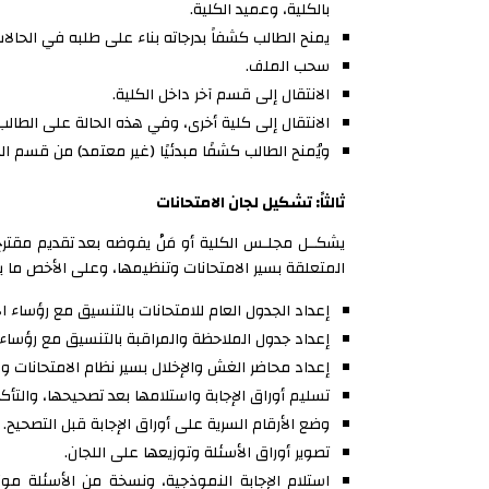
بالكلية، وعميد الكلية.
يمنح الطالب كشفاً بدرجاته بناء على طلبه في الحالات 
سحب الملف.
الانتقال إلى قسم آخر داخل الكلية.
الانتقال إلى كلية أخرى، وفي هذه الحالة على الطالب 
ويُمنح الطالب كشفًا مبدئيًا (غير معتمد) من قسم ال
ثالثاً: تشكيل لجان الامتحانات
يشكــل مجلـس الكلية أو مَنْ يفوضه بعد تقديم مقترح ل
المتعلقة بسير الامتحانات وتنظيمها، وعلى الأخص ما ي
إعداد الجدول العام للامتحانات بالتنسيق مع رؤساء ا
إعداد جدول الملاحظة والمراقبة بالتنسيق مع رؤساء ال
إعداد محاضر الغش والإخلال بسير نظام الامتحانات والم
تسليم أوراق الإجابة واستلامها بعد تصحيحها، والت
وضع الأرقام السرية على أوراق الإجابة قبل التصحيح.
تصوير أوراق الأسئلة وتوزيعها على اللجان.
استلام الإجابة النموذجية، ونسخة من الأسئلة موز