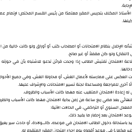
إجابة.
لأستاذ المكلف بتدريس المقرر معتمدًا من رئيس القسم المختص؛ لإتمام عملي
يلها.
أنه الإخلال بنظام الامتحانات أو اصطحاب كتب أو أوراق ولو كانت خالية من ال
لنقال) ولو كان مقفلاً أو غير صالح.
اعة الامتحان تفتيش الطالب إذا وجدت قرائن تدعو للاشتباه بأن في حوزته أو
خالها.
ثبات العكس على ممارسته لأعمال الغش، أو محاولة الغش، وفي جميع الأحوال ل
ًا أخرى للمراجعة ومساعدة لجنة تسيير الامتحانات والإشراف عليها.
حق له إعادة الامتحان المتغيب عنه مهما كانت الأسباب والظروف.
 النهائي بعد مضي ربع ساعة من زمن بداية الامتحان مهما كانت الأسباب والظروف
 بالمعدل السنوي أو التراكمي، في الحالات الآتية:
موعد الامتحان بعد إحضار ما يفيد ذلك.
يفيد باستحالة دخول الطالب الامتحان في موعده، كالــولادة، أو حادث سير يع
ر مكمل) في موعد أقصاه يوم إجراء امتحان المقرر المتقدم له.