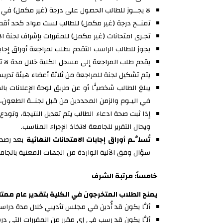
لا يجــوز للطالب الحصول على درجة (غير مكمل) في أك
تمنــح درجة (غير مكمل) للطالب لست مواد كحد أقص
تجـرى امتحانات (غير مكمل) للمقررات بإشراف لجنة ا
يجوز للطالب الراسب التقدم بطلب لمراجعة أوراق إجابت
يقدم طلب المراجعة إلى مسجل الكلية خلال مدة لا تز
يتم تشكيل لجنة للمراجعة من ثلاثة أعضاء هيئة تدريس
يبلغ الطالب شخصيًّا أو عن طريق لوحة الإعلانات با
في اليـوم والزمن المحددين من قبل لجنــة الطعون،
إذا ثبت صحة ادعاء الطالب يتم تعديل النتيجة، وتودع 
ويحال التقرير للجامعة لاتخاذ الإجراء المناسب.
تُسلَّـم أوراق إجابات الامتحانات النهائية
بعد رصد د
سؤال وفق الآلية الواردة من الجهات المعنية بالجامعة
خامساُ: مرتبة الشرف
يمنح الطلاب المتخرجون في الكلية بتقدير عام ممتا
ألَّا يكون قد أُدين في مجلس تأديبي خلال مدة دراسته
ألَّا يكون قد رسب في إي مقرر من المقررات التي در