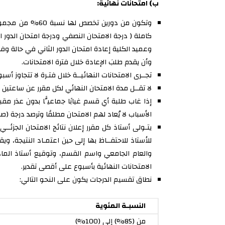
ب) امتحانات نهائية:
وتكون من دورين 
كاملة ( درجة الامتحان النصفي ودرجة امتحان الدور ا
وعميد الكلية إعادة امتحان الدور الثاني في حالة وفا
وأن يقدم طلبَ الإعادة خلال فترة الامتحانات.
تجــرى الامتحانات النهائيــة خلال فتـرة لا تتجاوز أسب
لا تقــل مدة الامتحان النهائي لكل مقرر عن ساعتين 
إذا غاب طلبة أي قسم غيابًا جماعيًّا بدون عذر مقبو
الأسباب لا يُعاد لهم الامتحان مطلقًا وترصد درجة (صف
يتـولى أستاذ كل مقرر إعلان نتائج الامتحان الجزئــي
للأستاذ للاحتفــاظ بها إلى حين اعتمـاد النتيجة، و
والعام الجامعي واسم القسم، وتوقيع أستاذ الماد
الامتحانات النهائية بأسبوع على أقصى تقدير.
نطاق تقسيم الدرجات يكون على النحو التالي:
النسبـة المئوية
من (85%) إلى (100%)