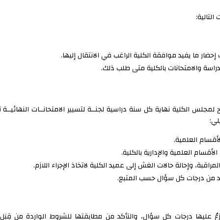
التالية:
إحضار ما يفيد موافقة الكلية الراغب في الانتقال إليها.
دراسة والامتحانات بالكلية متى طلب ذلك.
مجلس الكلية نهاية كل سنة دراسية لجنــة لتسيير الامتحانــات النهائيــة 
لي:
لأقسام العلمية.
أقسام العلمية والإدارية بالكلية.
راقبة، وإحالة حالات الغش إلى عميد الكلية لاتخاذ الإجراء اللازم.
أكد من درجات كل سؤال حسب المتبع.
عٌ عليها درجات كل سؤال، والتأكد من مطابقتها للشروط الواردة من قِبَ