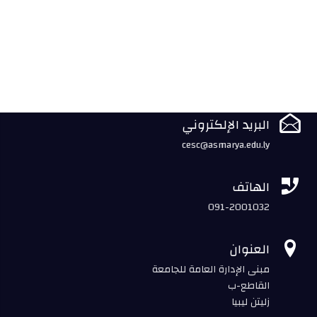

البريد الإلكتروني
cesc@asmarya.edu.ly

الهاتف
091-2001032

العنوان
مبنى الإدارة العامة للجامعة
القاطع-ب
زليتن ليبيا