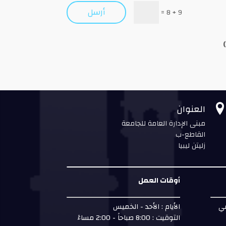
أرسل
=
9 + 8
)
العنوان
مبنى الإدارة العامة للجامعة
القاطع-ب
زليتن ليبيا
أوقات العمل
مي
الأيام : الأحد - الخميس
التوقيت : 8:00 صباحاً - 2:00 مساءً