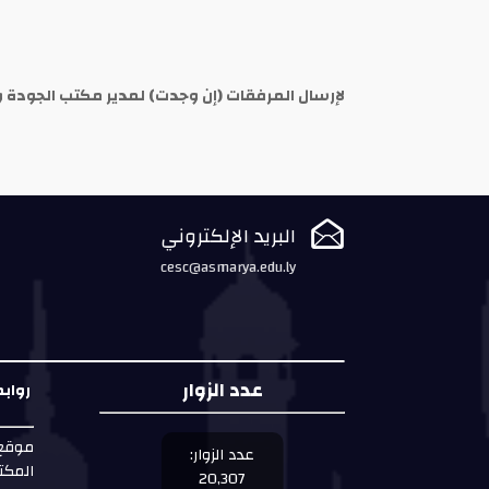
لإرسال المرفقات (إن وجدت) لمدير مكتب الجودة وتقي

البريد الإلكتروني
cesc@asmarya.edu.ly
عدد الزوار
رواب
موقع 
عدد الزوار:
المكت
20,307