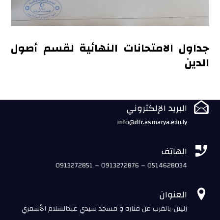
جداول الامتحانات النهائية لقسم أصول
الدين

البريد الإلكتروني
info@dfr.asmarya.edu.ly

الهاتف
0913272851 – 0913272876 – 0514628034

العنوان
زليتن-بالقرب من منارة و مسجد سيدي عبدالسلام الأسمري