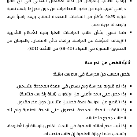
يؤدب الطالب بالحرمان من أداء الامتحان النهائي في أي مقرر
دراسي تغيب فيه عن حضور المحاضرات من دون عذر إذا بلغت نسبة
غيابه 25% فأكثر من الساعات المحددة للمقرر، ويعد راسباً فيه،
وترصد له درجة صفر.
كما تسري بشأن طلاب الدراسات العليا بقية الأحكام التأديبية
(الإيقاف المؤقت عن الدراسة، وإلغاء نتائج الامتحان، والحرمان من
الحقوق) المقررة في المواد (40-58) من اللائحة (501).
ثانياً: الفصل من الدراسة
يفصل الطالب من الدراسة في الحالات الآتية:
إذا تم قبوله للدراسة ولم يسجل في المدة المحددة للتسجيل.
إذا حصل على الحد الأعلى من الإنذارات (ثلاثة إنذارات متتالية).
إذا انقطع عن الدراسة لمدة فصليين متتاليين دون عذر مقبول.
إذا انقضت المدة المحددة للحصول على الدرجة العلمية ولم يُنه
الطالب جميع متطلباتها.
إذا ثبت عدم أمانته العلمية في البحث الخاص بالرسالة أو الأطروحة،
وتسحب منه الإجازة العلمية إن كانت منحت له.