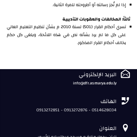
إذا لم تُجز رسالته أو أطروحته للمرة الثانية.
ثالثاً: المخالفات والعقوبات التأديبية
تسري أحكام القرار (501) لسنة 2010 م بشأن تنظيم التعليم العالي
على كل ما لم يرد بشأنه نص في هذه اللائحة، ويلغى كل حكم
يخالف أحكام القرار المذكور.

البريد الإلكتروني
info@dfr.asmarya.edu.ly

الهاتف
0913272851 - 0913272876 - 0514628034

العنوان
زليتن-بجوار منارة و مسجد عبدالسلام الأسمر.