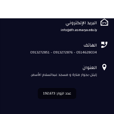

البريد الإلكتروني
info@dfr.asmarya.edu.ly

الهاتف
0913272851 - 0913272876 - 0514628034

العنوان
زليتن-بجوار منارة و مسجد عبدالسلام الأسمر.
عدد الزوار: 192,673