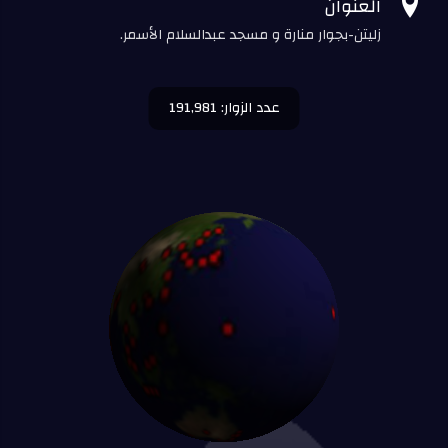

العنوان
زليتن-بجوار منارة و مسجد عبدالسلام الأسمر.
عدد الزوار: 191,981