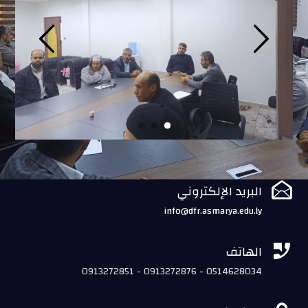

البريد الإلكتروني
info@dfr.asmarya.edu.ly

الهاتف
0913272851 - 0913272876 - 0514628034