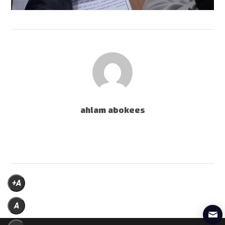
ahlam abokees
A+
A