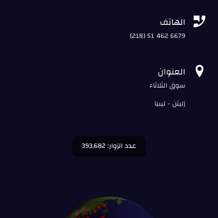

الهاتف
(218) 51 462 6679

العنوان
سوق الثلاثاء
زليتن - ليبيا
عدد الزوار: 393,682