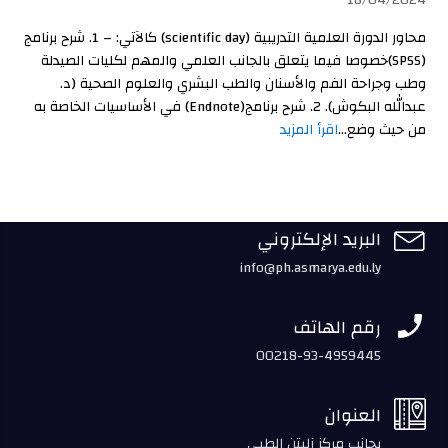
18/04/2024
محاور الدورة العلمية التدريبية (scientific day) كالآتي: – 1. شرح برنامج
(SPSS)خصوصا فيما يتعلق بالجانب العلمي والمهم لكليات الصيدلة
وطب وجراحة الفم والأسنان والطب البشري والعلوم الصحية (د.
عبدالله البكوش). 2. شرح برنامج(Endnote) في الأساسيات الخاصة به
من حيث وضع...
اقرأ المزيد

البريد الإلكتروني
info@ph.asmarya.edu.ly

رقم الهاتف
00218-93-4959445

العنوان
بجانب مركز زليتن الطبي