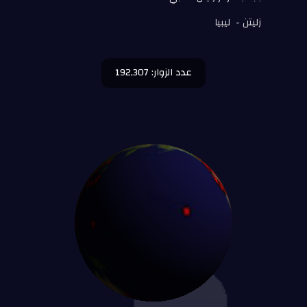
زليتن - ليبيا
عدد الزوار: 192,307