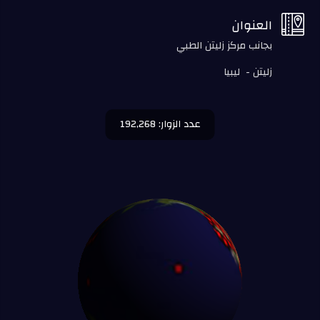

العنوان
بجانب مركز زليتن الطبي
زليتن - ليبيا
عدد الزوار: 192,268