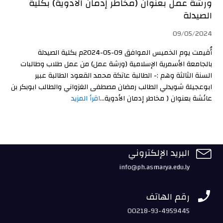
ورشة عمل بعنوان (مخاطر إدمان الأدوية) بكلية
الصيدلة
09/05/2024
أُقيمت يوم الخميس الموافق 09-05-2024م بكلية الصيدلة
بالجامعة الأسمرية الإسلامية (ورشة عمل) من عمل طلاب وطالبات
السنة الثالثة وهم :- الطالبة عاتكة محمد القعود الطالبة عبير
ابوعجيلة شويدلي الطالب رمضان مصطفى الغزواني والطالب ابوبكر بن
عائشة بعنوان ( مخاطر إدمان الأدوية...
اقرأ المزيد

البريد الإلكتروني
info@ph.asmarya.edu.ly

رقم الهاتف
00218-93-4959445