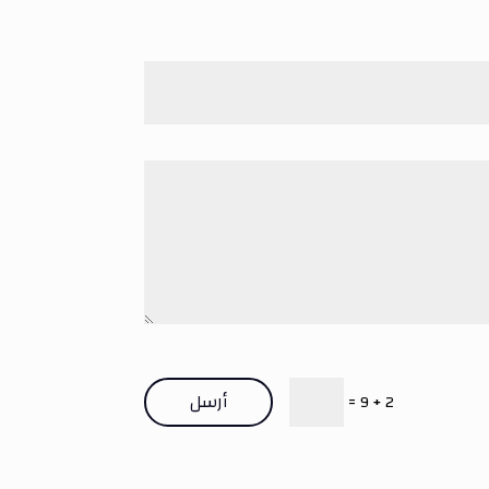
أرسل
=
2 + 9