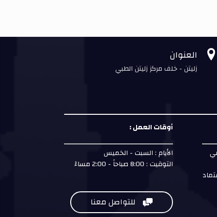
العنوان
زليتن - خلف مركز زليتن الطبي
أوقات العمل :
مي
الأيام : السبت - الخميس
التوقيت : 8:00 صباحاً - 2:00 مساءً
تماد
للتواصل معنا
