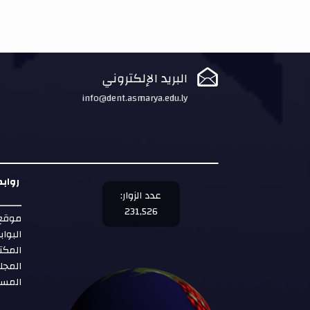

البريد الإلكتروني
info@dent.asmarya.edu.ly
روابط
عدد الزوار:
231,526
موقع 
البواب
المكت
المجل
المست