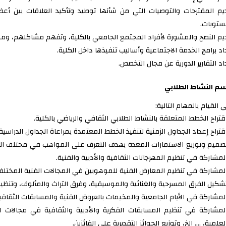
يم المقترحات والتوصيات التي من شأنها توطيد وتأكيد العلاقات بين أ
ستويات.
يم النصح والمشورة لأفراد المجتمع الجامعي بالكلية، وتفهم مشاكلهم، وم
اد برامج الخدمة الاجتماعية وأساليب تنفيذها داخل الكلية.
اد التقارير الدورية عن مجال التخصص.
م النشاط الطلابي
 القيام بالمهام التالية:
قتراح الخطط المتعلقة بالنشاط الطلابي الثقافي والرياضي بالكلية.
قتراح إعداد الجداول الزمنية لتنفيذ الخطط المعتمدة بمراعاة الجداول الدراسي
صميم وتوزيع الاستمارات المعدة بهدف التعرف على المواهب في مختلف المجا
لمشاركة في تنظيم المهرجانات الثقافية والأدبية والفنية.
لمشاركة في تنظيم المعارض الفنية للموهوبين في المجالات الفنية المختلفة
شكيل الفرق المسرحية والغنائية والموسيقية، وفرق التراث والمألوف، وتنظيم
لمشاركة في الأيام الجامعية والمخيمات بالعروض الفنية والمسابقات الثقافية 
لمشاركة في تنظيم المسابقات الفكرية والأدبية والثقافية في مجالات الرو
لعلمية، …. إلخ، وتوزيع الجوائز التقديرية على الفائزين.