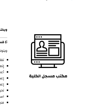
ويختص
أ) قس
ويتولى
تلق
إتم
أعم
مكتب مسجل الكلية
إعد
إعد
تحر
است
منح