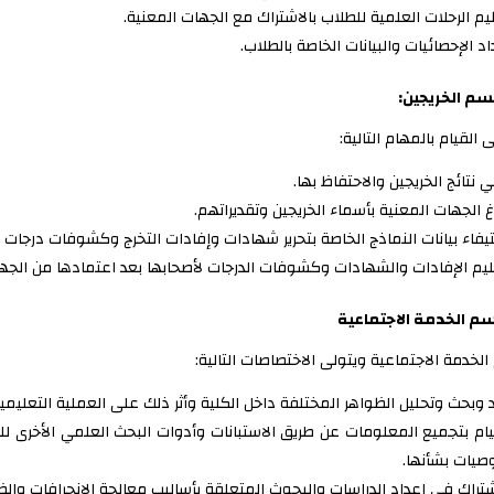
يم الرحلات العلمية للطلاب بالاشتراك مع الجهات المعنية.
اد الإحصائيات والبيانات الخاصة بالطلاب.
م الخريجين:
 القيام بالمهام التالية:
ي نتائج الخريجين والاحتفاظ بها.
اغ الجهات المعنية بأسماء الخريجين وتقديراتهم.
يفاء بيانات النماذج الخاصة بتحرير شهادات وإفادات التخرج وكشوفات درجات ا
يم الإفادات والشهادات وكشوفات الدرجات لأصحابها بعد اعتمادها من الجه
م الخدمة الاجتماعية
لخدمة الاجتماعية ويتولى الاختصاصات التالية:
 وبحث وتحليل الظواهر المختلفة داخل الكلية وأثر ذلك على العملية التعليمية
يام بتجميع المعلومات عن طريق الاستبانات وأدوات البحث العلمي الأخرى ل
وصيات بشأنها.
شتراك في إعداد الدراسات والبحوث المتعلقة بأساليب معالجة الانحرافات والظو