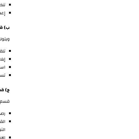
تنظ
إعد
ب) قس
ويتولى
تلق
إبل
است
تسل
ج) قس
قسم ا
رصد
الق
الت
الا