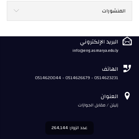
المنشورات

البريد الإلكتروني
info@eng.asmarya.edu.ly

الهاتف
0514620044 - 0514626679 - 0514623231

العنوان
زليتن / مقابل الجوازات
عدد الزوار: 264,144