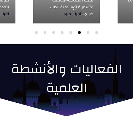
بكلية الهندسة-الجامعة
موعد ندوة 
الأسمرية الإسلامية. بدأت
الجدد. ستعق
صباح...
اقرأ المزيد
اقرأ المزيد
الفعاليات والأنشطة
العلمية