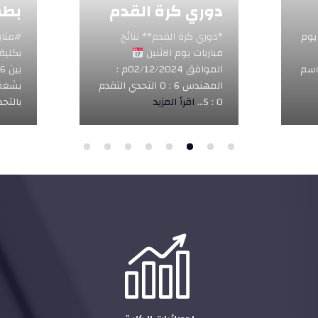
دوري كرة القدم
بطولة 
*دوري كرة القدم** نتائج
#متابعات 
مباريات يوم الاثنين
بكلية الهن
الموافق 02/12/2024م :
بين 16
المهندس 6 : 0 التحدي التقدم
بشغف في أ
0 : 5...
اقرأ المزيد
بالتحدي...
اق
