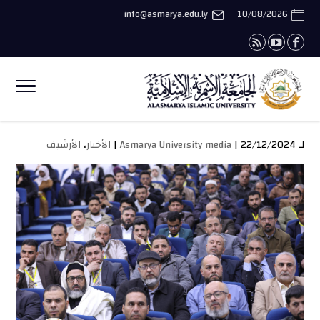
info@asmarya.edu.ly
10/08/2026
لـ
| 22/12/2024 |
Asmarya University media
الأخبار
،
الأرشيف