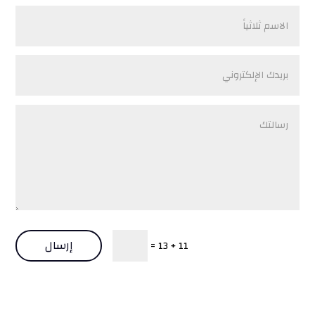
إرسال
=
11 + 13