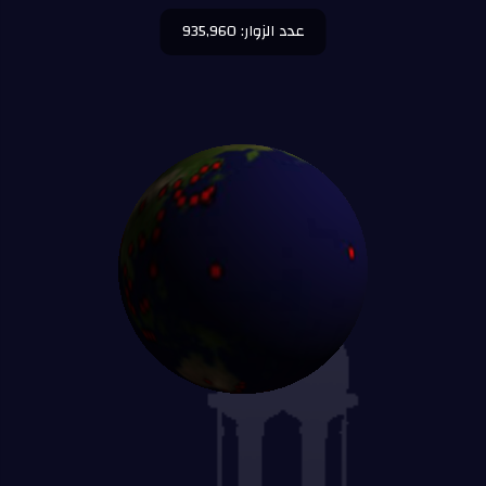
عدد الزوار: 935,960