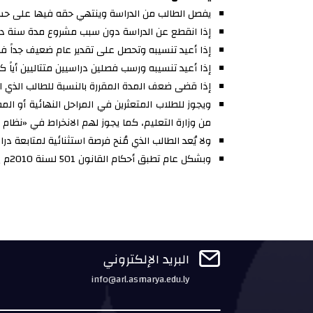
يفصل الطالب من الدراسة وينتهي حقه فيها على حساب
إذا انقطع عن الدراسة دون سبب مشروع مدة سنة دراسية كاملة (
إذا أعيد تنسيبه وتحصل على تقدير عام ضعيف جداً في
إذا أعيد تنسيبه ورسب فصلين دراسيين متتاليين أياً ك
إذا قضى ضعف المدة المقررة بالنسبة للطالب الذي اخ
ويجوز للطلاب المتعثرين في المراحل النهائية أو ا
من وزارة التعليم، كما يجوز لهم الانخراط في «نظام 
ولا يُعد الطالب الذي مُنح فرصة استثنائية لمتابعة 
وبشكل عام تطبق أحكام القانون 501 لسنة 2010م بشأن إصدار لائحة تنظيم التعليم العالي على كل ما يتعلق بالمخالفات والعقوبات والإجراءات التأديبية.

البريد الإلكتروني
info@arl.asmarya.edu.ly