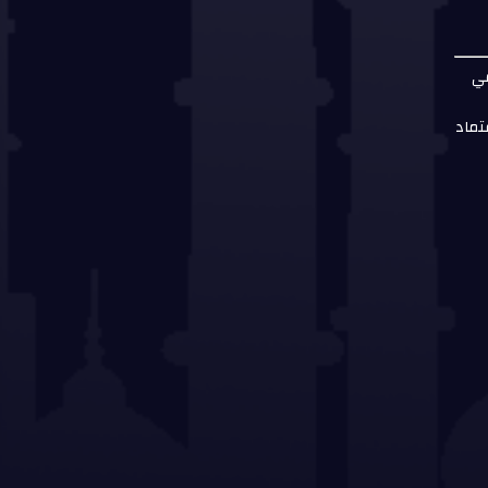
مي
تماد