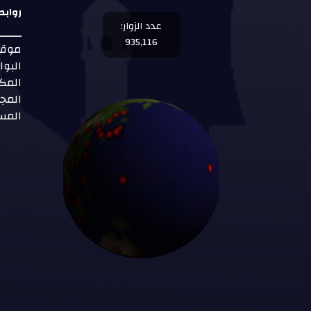
روابط
عدد الزوار:
935,116
موقع
البوا
المك
المجل
المس