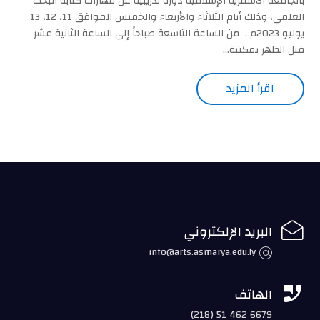
بالجامعة الأسمرية الإسلامية دورة تدريبية عن مهارات كتابة البحث
العلمي، وذلك أيام الثلاثاء والأربعاء والخميس الموافق 11، 12، 13
يوليو 2023م . من الساعة التاسعة صباحاً إلى الساعة الثانية عشر
قبل الظهر بمكتبة...
اقرأ المزيد

البريد الإلكتروني
info@arts.asmarya.edu.ly

الهاتف
(218) 51 462 6679