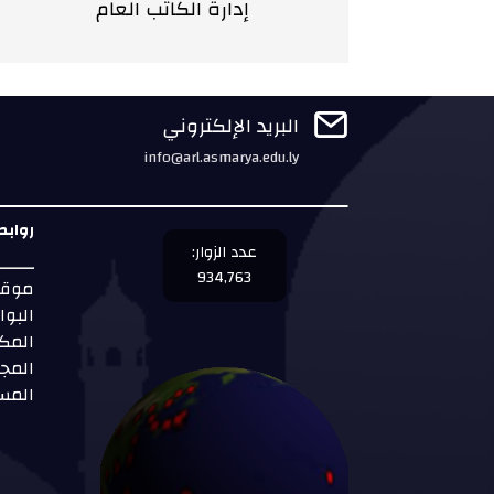
إدارة الكاتب العام

البريد الإلكتروني
info@arl.asmarya.edu.ly
روابط
عدد الزوار:
934,763
موقع
البوا
المك
المجل
المس