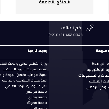
النماذج بالجامعة


رقم الهاتف
(+218) 51 462 0043
 سريعة
روابط خارجية
 الجامعة
وزارة التعليم العالي والبحث العل
بة الإلكترونية
منصة المجلات الليبية المحكمة
تبات والمطبوعات
المركز الوطني لضمان الجودة واع
المؤسسات التعليمية والتدريبية
ات العلمية
الهيئة الوطنية للبحث العلمي
تودع الرقمي
جامعة طرابلس
جامعة بنغازي
جامعة مصراتة
جامعة المرقب