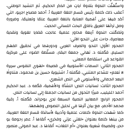
واستُهلّت الندوة بتلاوة آياتٍ من الذكر الحكيم، ثم النشيد الوطني،
أعقب ذلك كلمة رئيس قسم اللغة العربية أ. أحمد مصباح اجريو، التي
أكد فيها على أهمية العناية باللغة العربية علمًا وتعليمًا، وضرورة
وصل تراثها العريق بآفاق البحث اللساني الحديث.
وتضمّنت الندوة أربعة محاور علمية عالجت قضايا لغوية ونقدية
معاصرة، جاءت على النحو الآتي:
المحور الأول: النحو والصرف العربي ودورهما في تحقيق الفهم
السليم، قدّمته د. تهاني جمعة البقار، مسلّطة الضوء على مركزية
القواعد في استقامة المعنى.
المحور الثاني: السمات الأسلوبية في قصيدة «لهوى النفوس سريرة
لا تعلم» للشاعر المتنبي، قدّمته أ. اشتيوية حسين بن محمود، متناولًا
البعد الجمالي والأسلوبي في النص الشعري.
المحور الثالث: لسانيات النص: النشأة والأهمية، قدّمه د. عبد الحكيم
أحمد اغليليب، مبرزًا التحول من لسانيات الجملة إلى لسانيات النص.
المحور الرابع: المعايير النصية السبعة لدى بوجراند، قدّمته أ. رقية
محمد الأحمر، مع بيان أثرها في تحليل النصوص وفهمها.
كما شهدت الندوة كلمات علمية وأدبية لأساتذة قسم اللغة العربية،
من بينها كلمة بعنوان «لغتي عزتي وفخري» ألقاها أ. عمر رحومة بو
حجر، وقصيدة شعرية بعنوان «أم اللغات» ألقاها د. عبد المولى منصور