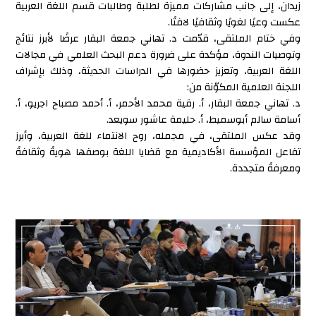
زيدان، إلى جانب مشاركات مميزة لطلبة وطالبات قسم اللغة العربية
عكست وعيًا لغويًا وثقافيًا لافتًا.
وفي ختام الملتقى، قدّمت د. تهاني جمعة البقار عرضًا لأبرز نتائج
وتوصيات الندوة، مؤكدة على ضرورة دعم البحث العلمي في مجالات
اللغة العربية، وتعزيز حضورها في الدراسات الحديثة، وذلك بإشراف
اللجنة العلمية المكوّنة من:
د. تهاني جمعة البقار، أ. رقية محمد الأحمر، أ. أحمد مصباح اجريو، أ.
أسامة سالم أبوسميط، أ. حليمة عاشور سويعد.
وقد عكس الملتقى، في مجمله، روح الانتماء للغة العربية، وأبرز
تفاعل المؤسسة الأكاديمية مع قضايا اللغة بوصفها هويةً وثقافةً
ومعرفةً متجددة.