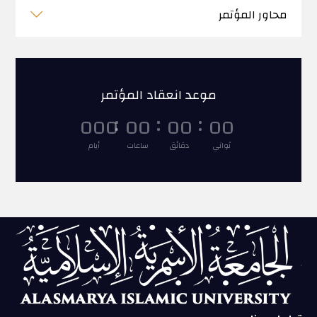
محاور المؤتمر
موعد انعقاد المؤتمر
:
:
:
000
00
00
00
ثواني
دقائق
ساعات
أيام