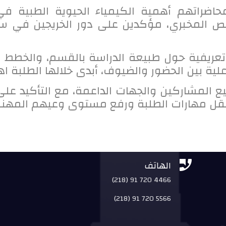
اضراتهم أهمية الكيمياء الحيوية الطبية في 
تشخيص المخبري، مؤكدين على دور الخريجين في 
ريفية حول طبيعة الدراسة بالقسم، والخطط الد
ية بين الحضور والضيوف، أبدى خلالها الطلبة اهتما
يع المشاركين والجهات الداعمة، مع التأكيد عل
قل مهارات الطلبة ورفع مستوى وعيهم المهني


الهاتف
(218) 91 720 4466
(218) 91 720 5566