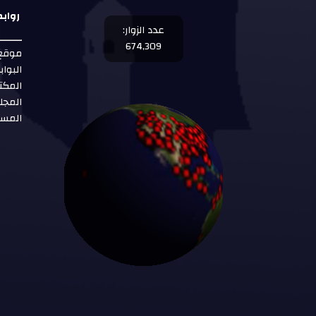
رواب
عدد الزوار:
674,309
موقع 
البواب
المكت
المجل
المست