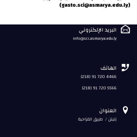
)
gasto.sci@asmarya.edu.ly
(

البريد الإلكتروني
info@sci.asmarya.edu.ly

الهاتف
(218) 91 720 4466
(218) 91 720 5566

العنوان
زليتن / طريق القزاحية