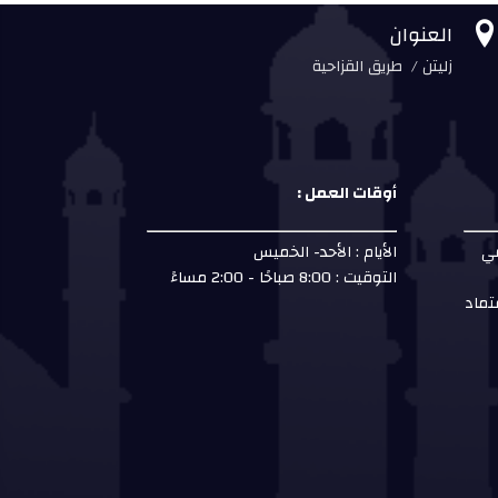
العنوان
زليتن / طريق القزاحية
أوقات العمل :
مي
الأيام : الأحد- الخميس
التوقيت : 8:00 صباحًا - 2:00 مساءً
تماد