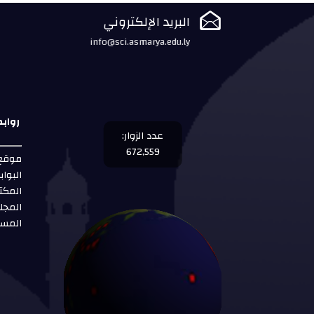

البريد الإلكتروني
info@sci.asmarya.edu.ly
رواب
عدد الزوار:
672,559
موقع 
البواب
المكت
المجل
المست