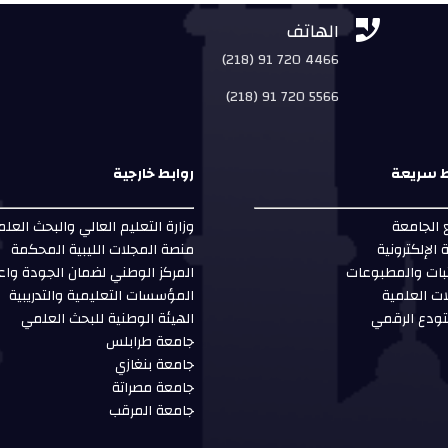


الهاتف
(218) 91 720 4466
(218) 91 720 5566
ط سريعة
روابط خارجية
الجامعة
وزارة التعليم العالي والبحث العل
ة الإلكترونية
منصة المجلات الليبية المحكمة
بات والمطبوعات
المركز الوطني لضمان الجودة واع
ات العلمية
المؤسسات التعليمية والتدريبية
ودع الرقمي
الهيئة الوطنية للبحث العلمي
جامعة طرابلس
جامعة بنغازي
جامعة مصراتة
جامعة المرقب