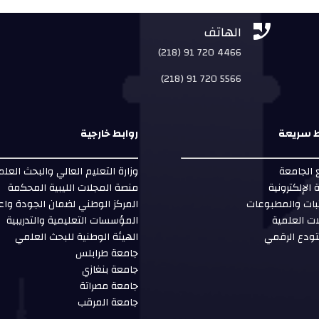


الهاتف
(218) 91 720 4466
(218) 91 720 5566
ط سريعة
روابط خارجية
الجامعة
وزارة التعليم العالي والبحث العل
ة الإلكترونية
منصة المجلات الليبية المحكمة
بات والمطبوعات
المركز الوطني لضمان الجودة واع
ات العلمية
المؤسسات التعليمية والتدريبية
ودع الرقمي
الهيئة الوطنية للبحث العلمي
جامعة طرابلس
جامعة بنغازي
جامعة مصراتة
جامعة المرقب