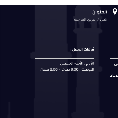
العنوان
زليتن / طريق القزاحية
أوقات العمل :
مي
الأيام : الأحد- الخميس
التوقيت : 8:00 صباحًا - 2:00 مساءً
تماد