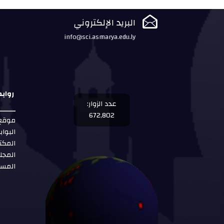

البريد الإلكتروني
info@sci.asmarya.edu.ly
رواب
عدد الزوار:
672,802
موقع 
البواب
المكت
المجل
المست