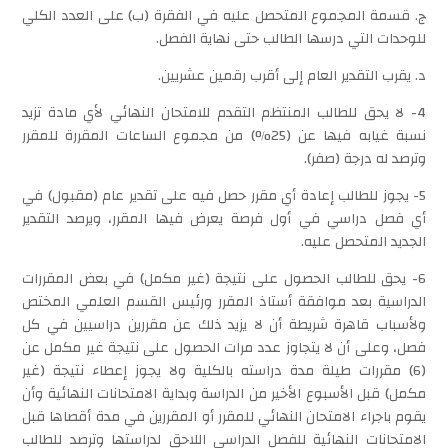
ج. قسمة المجموع المتحصل عليه في الفقرة (ب) على العدد الكلي
للوحدات التي درسها الطالب حتى نهاية الفصل.
د. يقرب التقدير العام إلى أقرب رقمين عشريين.
4- لا يحق للطالب المنتظم التقدم للامتحان النهائي لأي مادة تزيد
نسبة غيابه فيها عن (25%) من مجموع الساعات المقررة للمقرر
وترصد له درجة (صفر).
5- يجوز للطالب إعادة أي مقرر حصل فيه على تقدير عام (مقبول) في
أي فصل دراسي في أول فرصة يعرض فيها المقرر، ويرصد التقدير
الجديد المتحصل عليه.
6- يحق للطالب الحصول على نتيجة (غير مكمل) في بعض المقررات
الدراسية بعد موافقة أستاذ المقرر ورئيس القسم العلمي المختص
ولأسباب قاهرة شريطة أن لا يزيد ذلك عن مقررين دراسيين في كل
فصل، وعلى أن لا يتجاوز عدد مرات الحصول على نتيجة غير مكمل عن
(6) مقررات طيلة مدة دراسته بالكلية ولا يجوز إعطاء نتيجة (غير
مكمل) قبل الأسبوع الأخير من الدراسة وبداية الامتحانات النهائية وأن
يقوم باجراء الامتحان النهائي للمقرر أو المقررين في مدة أقصاها قبل
الامتحانات النهائية للفصل الدراسي اللاحق لدراستها وترصد للطالب