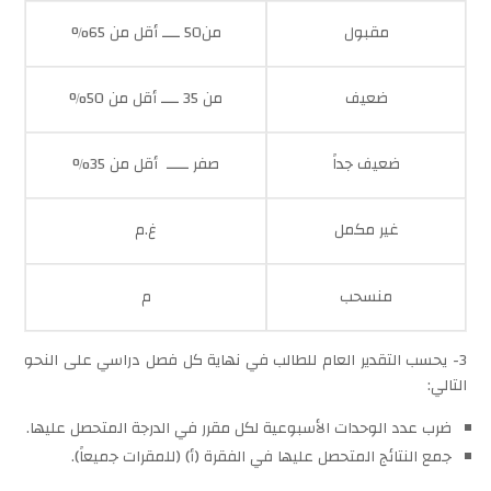
مقبول
من50 ــــ أقل من 65%
ضعيف
من 35 ــــ أقل من 50%
ضعيف جداً
صفر ـــــ أقل من 35%
غير مكمل
غ.م
منسحب
م
3- يحسب التقدير العام للطالب في نهاية كل فصل دراسي على النحو
التالي:
ضرب عدد الوحدات الأسبوعية لكل مقرر في الدرجة المتحصل عليها.
جمع النتائج المتحصل عليها في الفقرة (أ) (للمقرات جميعاً).