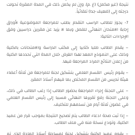
نتيجة (غير مكمل) (غ .م). وإن لم يكمل ذلك في المدة المقررة تحولت
درجته إلى (ضعيف جدا) تلقائياً.
7- يجوز للطالب الراسب التقدم بطلب للمراجعة الموضوعية لأوراق
إجابة الامتحان النهائي للفصل وبما لا يزيد عن مقررين دراسيين وفق
الإجراءات التالية:
– يقدم الطالب طلبا كتابيا إلى مكتب الدراسة والامتحانات بالكلية
وذلك على النموذج المعد لهذا الغرض خلال المدة التي تحددها الكلية
من إعلان النتائج المراد المراجعة فيها.
– يقوم رئيس القسم العلمي بتشكيل لجنة للمراجعة من ثلاثة أعضاء
هيئة تدريس من القسم المختص بما فيهم أستاذ المقرر.
– على اللجنة إجراء المراجعة بحضور الطالب إذا رغب الطالب في ذلك،
وعلى اللجنة رفع تقريرها النهائي مسببا إلى رئيس القسم العلمي
في غضون ثلاثة أيام من تسلمهم للتكليف.
– إذا ثبت صحة ادعاء الطالب يتم تصحيح النتيجة بموجب قرار من عميد
الكلية، وتودع نسخة منه في ملف الطالب.
– يقوم عميد الكلية بتشكيل لجنة لمساءلة أستاذ المادة الذي تم